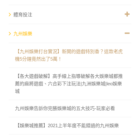
體育投注
九州娛樂
【九州娛樂打台實況】新開的遊戲特別香？這款老虎
機5分鐘竟然出了5萬！
【各大遊戲破解】高手線上指導破解各大娛樂城都推
薦的麻將遊戲、六合彩下注玩法|九洲娛樂城|leo娛樂
城
九州娛樂告訴你完勝娛樂城的五大技巧-玩家必看
【娛樂城推薦】2021上半年度不能錯過的九州娛樂