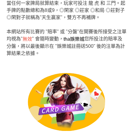
當任何一家牌局就算結束，玩家可投注 龍 虎 和 三門。起
手牌的點數總和為8或9，◎閑家 ◎莊家 ◎和局 ◎莊對子
◎閑對子就稱為"天生贏家"，雙方不再補牌。
本網站所有比賽的 "賠率" 或 "分盤"在開賽後所接受之注單
均視為"
" 會隨時變動，
您所投注的賠率及
無效
tha娛樂城
分盤，將以最後顯示在 "娛樂城註冊送500" 後的注單為計
算結果之依據。