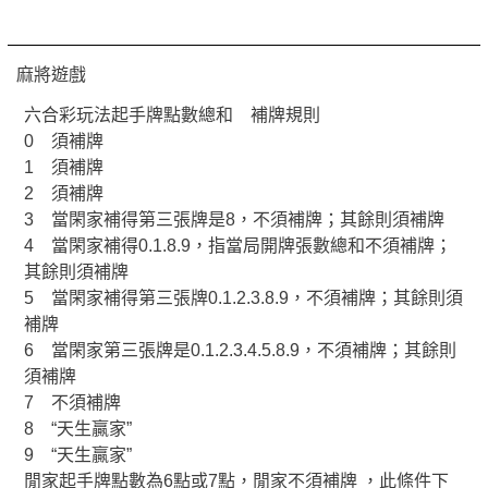
麻將遊戲
六合彩玩法起手牌點數總和 補牌規則
0 須補牌
1 須補牌
2 須補牌
3 當閑家補得第三張牌是8，不須補牌；其餘則須補牌
4 當閑家補得0.1.8.9，指當局開牌張數總和不須補牌；
其餘則須補牌
5 當閑家補得第三張牌0.1.2.3.8.9，不須補牌；其餘則須
補牌
6 當閑家第三張牌是0.1.2.3.4.5.8.9，不須補牌；其餘則
須補牌
7 不須補牌
8 “天生贏家”
9 “天生贏家”
閒家起手牌點數為6點或7點，閒家不須補牌 ，此條件下