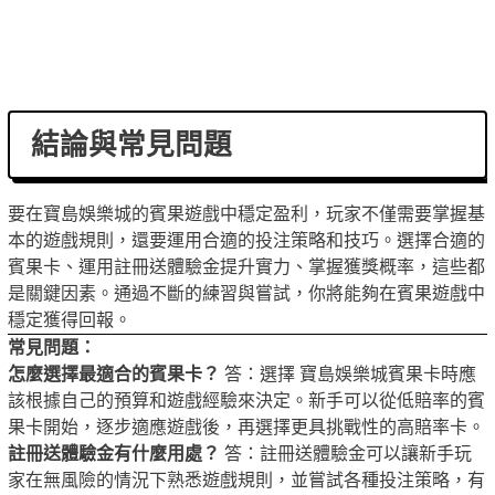
結論與常見問題
要在寶島娛樂城的賓果遊戲中穩定盈利，玩家不僅需要掌握基
本的遊戲規則，還要運用合適的投注策略和技巧。選擇合適的
賓果卡、運用註冊送體驗金提升實力、掌握獲獎概率，這些都
是關鍵因素。通過不斷的練習與嘗試，你將能夠在賓果遊戲中
穩定獲得回報。
常見問題：
怎麼選擇最適合的賓果卡？
答：選擇
寶島娛樂城賓果卡時應
該根據自己的預算和遊戲經驗來決定。新手可以從低賠率的賓
果卡開始，逐步適應遊戲後，再選擇更具挑戰性的高賠率卡。
註冊送體驗金有什麼用處？
答：註冊送體驗金可以讓新手玩
家在無風險的情況下熟悉遊戲規則，並嘗試各種投注策略，有