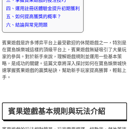
三、掌握賓果遊戲的投注技巧
四、運用註冊送體驗金提升初期獲利
五、如何提高獲獎的概率？
六、結論與常見問題
賓果遊戲是許多博弈平台上最受歡迎的休閒遊戲之一，特別是
在寶島娛樂城這樣的頂級平台上，賓果遊戲無疑吸引了大量玩
家的參與。對於新手來說，理解遊戲規則並運用一些基本策
略，是成功的關鍵。這篇文章將深入探討如何在寶島娛樂城快
速掌握賓果遊戲的贏獎秘訣，幫助新手玩家提高勝算，輕鬆上
手。
賓果遊戲基本規則與玩法介紹