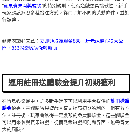
“
賓果賓果開獎號碼
”的特別規則，使得遊戲更具挑戰性。新手
玩家應該練習多種投注方式，從而了解不同的獎勳條件，並進
行調整。
延伸閱讀好文章：
立即領取體驗金888！玩老虎機心得大公
開，333娛樂城讓你輕鬆賺
運用註冊送體驗金提升初期獲利
在寶島娛樂城中，許多新手玩家可以利用平台提供的
註冊送體
驗金
優惠，來體驗賓果遊戲。這是提高初期獲利的一個有效方
法。註冊後，玩家會獲得一定數額的免費體驗金，這些體驗金
可以用來參與賓果遊戲，從而熟悉遊戲規則和界面，無需冒太
大的風險。