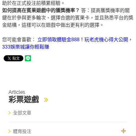
助於在正式投注前積累經驗。
如何提高在賓果遊戲中的獲獎機率？
答：提高獲獎機率的關
鍵在於參與更多輪次、選擇合適的賓果卡，並且熟悉平台的獎
金結構，這樣可以在遊戲中做出更有利的選擇。
您可能會喜歡：
立即領取體驗金888！玩老虎機心得大公開，
333娛樂城讓你輕鬆賺
Articles
彩票遊戲
全部文章
體育投注