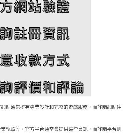
方網站通常擁有專業設計和完整的遊戲服務，而詐騙網站往
營業執照等。官方平台通常會提供這些資訊，而詐騙平台則