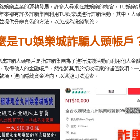
路娛樂產業的蓬勃發展，許多人尋求在線娛樂的機會，TU娛樂
年來卻有許多詐騙集團利用TU娛樂城進行詐騙活動。其中，人
並提供分辨真偽的方法，以免成為洗錢幫兇。
麼是TU娛樂城詐騙人頭帳戶
樂城
詐騙人頭帳戶是指詐騙集團為了進行洗錢活動而利用他人金
，取得他人的金融帳戶，然後將其用於接收玩家的儲值款項。一
款項，進而隱藏資金流向，以逃避司法追查。