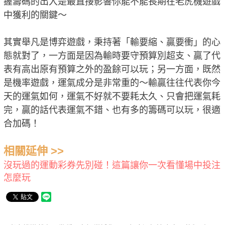
握籌碼的出入是最直接影響你能不能長期在老虎機遊戲
中獲利的關鍵～
其實舉凡是博弈遊戲，秉持著「輸要縮、贏要衝」的心
態就對了，一方面是因為輸時要守預算別超支、贏了代
表有高出原有預算之外的盈餘可以玩；另一方面，既然
是機率遊戲，運氣成分是非常重的～輸贏往往代表你今
天的運氣如何，運氣不好就不要耗太久、只會把運氣耗
完，贏的話代表運氣不錯、也有多的籌碼可以玩，很適
合加碼！
相關延伸 >>
沒玩過的運動彩券先別碰！這篇讓你一次看懂場中投注
怎麼玩