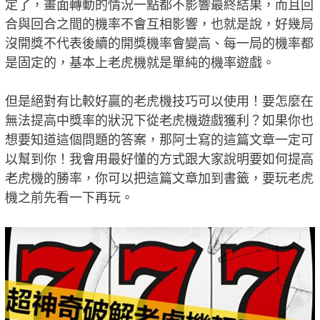
定了，畫面轉動的情況一點都不影響最終結果，而且回
合與回合之間的機率不會互相影響，也就是說，好幾局
沒開獎不代表後續的開獎機率會變高、每一局的機率都
是固定的，基本上老虎機就是單純的機率遊戲。
但是絕對有比較好贏的
老虎機技巧
可以使用！要怎麼在
無法提高中獎率的狀況下從老虎機遊戲獲利？如果你也
想要知道這個問題的答案，那阿士寫的這篇文章一定可
以幫到你！我會用最好懂的方式跟大家說明要如何提高
老虎機的勝率，你可以把這篇文章加到書籤，要玩老虎
機之前先看一下再玩。