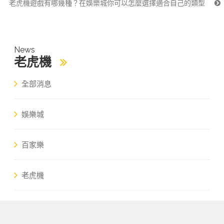
老虎機遊戲有哪幾種？在娛樂城你可以怎麼選擇適合自己的類型
News
老虎機
全部消息
娛樂城
百家樂
老虎機