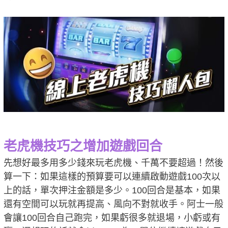
老虎機技巧之增加遊戲回合
先想好最多用多少錢來玩
老虎機
、千萬不要超過！然後
算一下：如果這樣的預算要可以連續啟動遊戲100次以
上的話，單次押注金額是多少。100回合是基本，如果
還有空間可以玩就再提高、風向不對就收手。阿士一般
會讓100回合自己跑完，如果虧很多就退場，小虧或有