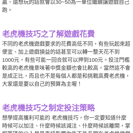
贏、還想玩的話就會以30~50為一單位繼續讓遊戲自己
跑。
老虎機技巧之了解遊戲花費
不同的
老虎機
遊戲要求的花費高低不同，有些玩起來超
便宜、加上遊戲損益的話甚至可以轉一整天花不到
1000元，有些可能一回合就可以押到100元。投注門檻
較高的老虎機意味著中獎金額也會比較高，當然這不會
是成正比，而且也不是每個人都是和挑戰高費老虎機，
大家還是要以自己的預算為主喔！
老虎機技巧之制定投注策略
想學提高獲利可能的
老虎機
技巧，你一定要知道什麼
時候可以加注、什麼時候該減注、什麼時候該離開，掌